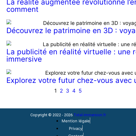
La réalité augmentée révolutionne l’e
comment
Découvrez le patrimoine en 3D : voya
La publicité en réalité virtuelle : une
immersive
Explorez votre futur chez-vous avec u
1
2
3
4
5
Copyright © 2022 - 2026
Total-Immersion.fr
Mention légale
Privacy
Contact