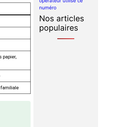
opérateur utilise ce
numéro
Nos articles
populaires
 papier,
é
familiale