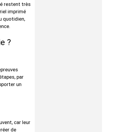
é restent très
riel imprimé
 quotidien,
ence.
e ?
 épreuves
étapes, par
pporter un
vent, car leur
créer de