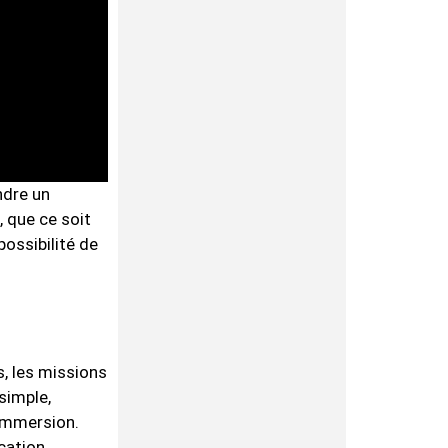
ndre un
, que ce soit
possibilité de
s, les missions
simple,
’immersion.
cation.