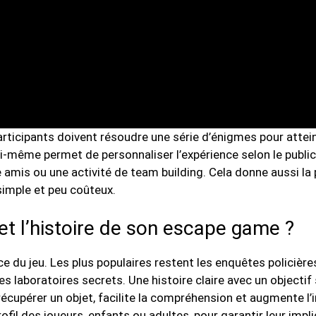
participants doivent résoudre une série d’énigmes pour attei
oi-même permet de personnaliser l’expérience selon le public
e amis ou une activité de team building. Cela donne aussi la 
 simple et peu coûteux.
t l’histoire de son escape game ?
 du jeu. Les plus populaires restent les enquêtes policière
s laboratoires secrets. Une histoire claire avec un objectif 
cupérer un objet, facilite la compréhension et augmente l
rofil des joueurs, enfants ou adultes, pour garantir leur impli