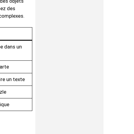
 des objets
iez des
 complexes.
ée dans un
arte
ire un texte
zle
gique