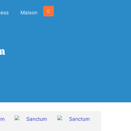
ness
Maison
m