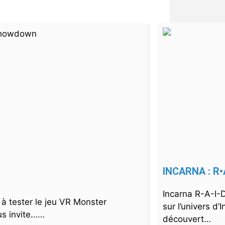
INCARNA : R•
Incarna R-A-I-D
à tester le jeu VR Monster
sur l’univers d’
us invite……
découvert…