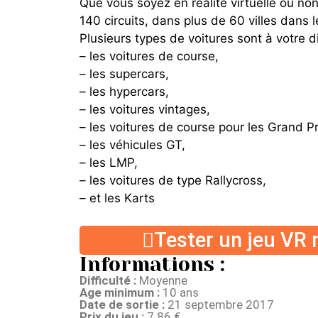
Que vous soyez en réalité virtuelle ou non
140 circuits, dans plus de 60 villes dans 
Plusieurs types de voitures sont à votre di
– les voitures de course,
– les supercars,
– les hypercars,
– les voitures vintages,
– les voitures de course pour les Grand Pr
– les véhicules GT,
– les LMP,
– les voitures de type Rallycross,
– et les Karts
Tester un jeu VR 
Informations :
Difficulté :
Moyenne
Age minimum :
10 ans
Date de sortie :
21 septembre 2017
Prix du jeu :
7.86 €