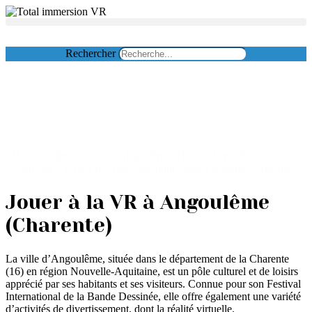
Aller
au
contenu
Rechercher
Salle réalité virtuelle
Angoulême
Il y a 1 salle(s) de VR à Angoulême. Trouver la meilleure salle de
jeux en VR près de chez vous pour jouer à la réalité Virtuelle.
Jouer à la VR à Angoulême
(Charente)
La ville d’Angoulême, située dans le département de la Charente
(16) en région Nouvelle-Aquitaine, est un pôle culturel et de loisirs
apprécié par ses habitants et ses visiteurs. Connue pour son Festival
International de la Bande Dessinée, elle offre également une variété
d’activités de divertissement, dont la réalité virtuelle.