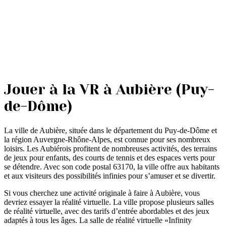
Salle réalité virtuelle
Aubière
Il y a 1 salle(s) de VR à Aubière. Trouver la meilleure salle de jeux
en VR près de chez vous pour jouer à la réalité Virtuelle.
Jouer à la VR à Aubière (Puy-
de-Dôme)
La ville de Aubière, située dans le département du Puy-de-Dôme et
la région Auvergne-Rhône-Alpes, est connue pour ses nombreux
loisirs. Les Aubiérois profitent de nombreuses activités, des terrains
de jeux pour enfants, des courts de tennis et des espaces verts pour
se détendre. Avec son code postal 63170, la ville offre aux habitants
et aux visiteurs des possibilités infinies pour s’amuser et se divertir.
Si vous cherchez une activité originale à faire à Aubière, vous
devriez essayer la réalité virtuelle. La ville propose plusieurs salles
de réalité virtuelle, avec des tarifs d’entrée abordables et des jeux
adaptés à tous les âges. La salle de réalité virtuelle «Infinity