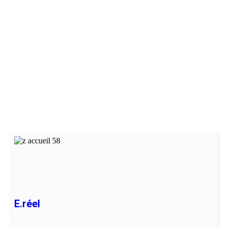
Salle réalité
virtuelle
Brignais
Il y a 1 salle(s) de VR à Brignais. Trouver la meilleure
salle de jeux en VR près de chez vous pour jouer à la
réalité Virtuelle.
E.réel