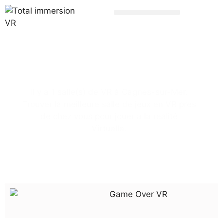
Salle réalité
virtuelle
Cagnes-
sur-Mer
Il y a 1 salle(s) de VR à Cagnes-sur-Mer.
Trouver la meilleure salle de jeux en VR près
de chez vous pour jouer à la réalité
Virtuelle.