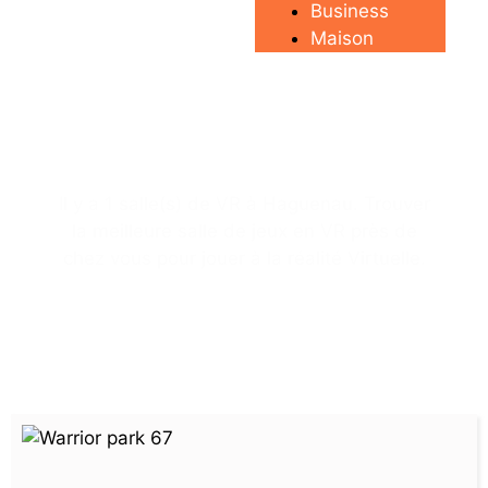
Business
Maison
Salle réalité
virtuelle
Haguenau
Il y a 1 salle(s) de VR à Haguenau. Trouver
la meilleure salle de jeux en VR près de
chez vous pour jouer à la réalité Virtuelle.