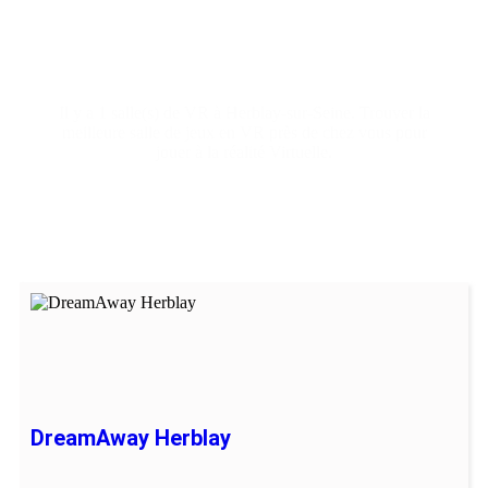
virtuelle
Herblay-
sur-Seine
Il y a 1 salle(s) de VR à Herblay-sur-Seine. Trouver la
meilleure salle de jeux en VR près de chez vous pour
jouer à la réalité Virtuelle.
DreamAway Herblay