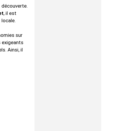
t découverte.
et
, il est
locale.
nomies sur
s exigeants
. Ainsi, il