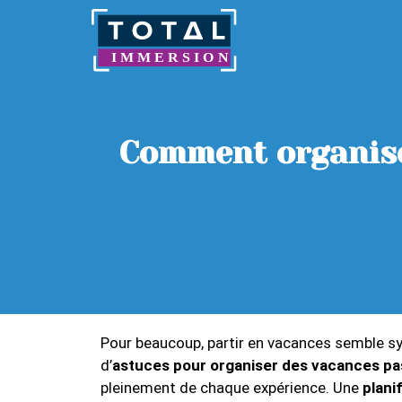
Comment organiser
Pour beaucoup, partir en vacances semble 
d’
astuces pour organiser des vacances pa
pleinement de chaque expérience. Une
plani