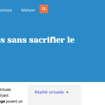
siness
Maison
 sans sacrifier le
ltitude
Réalité virtuelle
itant
age
jouent un