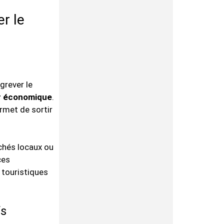
r le
grever le
r économique
.
rmet de sortir
rchés locaux ou
ces
 touristiques
fs