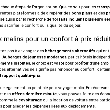
 chaque étape de l’organisation. Que ce soit pour les
transp
férentes plateformes aide à repérer des
bons plans
et des
p
se aussi par la recherche de
forfaits incluant plusieurs se
 sacrifier le confort ou la qualité du séjour.
x malins pour un confort à prix rédui
itez pas à envisager des
hébergements alternatifs
qui ont
s.
Auberges de jeunesse modernes
, petits hôtels indépen
ements insolites
, le choix est vaste pour profiter d’une amb
es alternatives ne signifie pas renoncer au confort ; certai
t rapport qualité-prix
.
ue également un point clé pour voyager malin. En réservant v
nt des
offres dernière minute
, vous pouvez faire des éco
s comme le
covoiturage
ou la location de voiture entre partic
s pour alléger les dépenses liées aux déplacements.