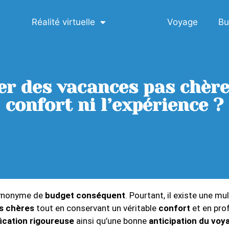
Réalité virtuelle
Voyage
Bu
 des vacances pas chères
confort ni l’expérience ?
synonyme de
budget conséquent
. Pourtant, il existe une mu
s chères
tout en conservant un véritable
confort
et en prof
fication rigoureuse
ainsi qu’une bonne
anticipation du voy