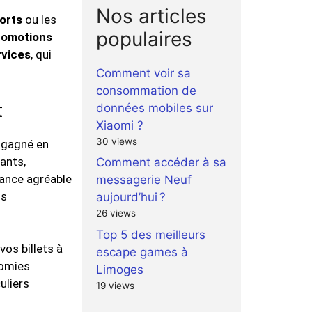
Nos articles
orts
ou les
populaires
romotions
rvices
, qui
Comment voir sa
consommation de
t
données mobiles sur
Xiaomi ?
30 views
 gagné en
dants,
Comment accéder à sa
iance agréable
messagerie Neuf
ns
aujourd’hui ?
26 views
Top 5 des meilleurs
os billets à
escape games à
nomies
Limoges
uliers
19 views