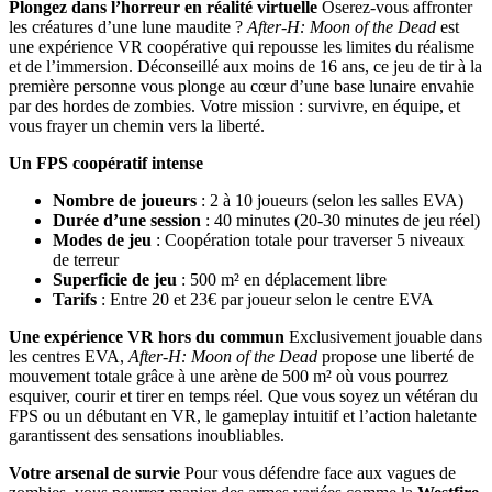
Plongez dans l’horreur en réalité virtuelle
Oserez-vous affronter
les créatures d’une lune maudite ?
After-H: Moon of the Dead
est
une expérience VR coopérative qui repousse les limites du réalisme
et de l’immersion. Déconseillé aux moins de 16 ans, ce jeu de tir à la
première personne vous plonge au cœur d’une base lunaire envahie
par des hordes de zombies. Votre mission : survivre, en équipe, et
vous frayer un chemin vers la liberté.
Un FPS coopératif intense
Nombre de joueurs
: 2 à 10 joueurs (selon les salles EVA)
Durée d’une session
: 40 minutes (20-30 minutes de jeu réel)
Modes de jeu
: Coopération totale pour traverser 5 niveaux
de terreur
Superficie de jeu
: 500 m² en déplacement libre
Tarifs
: Entre 20 et 23€ par joueur selon le centre EVA
Une expérience VR hors du commun
Exclusivement jouable dans
les centres EVA,
After-H: Moon of the Dead
propose une liberté de
mouvement totale grâce à une arène de 500 m² où vous pourrez
esquiver, courir et tirer en temps réel. Que vous soyez un vétéran du
FPS ou un débutant en VR, le gameplay intuitif et l’action haletante
garantissent des sensations inoubliables.
Votre arsenal de survie
Pour vous défendre face aux vagues de