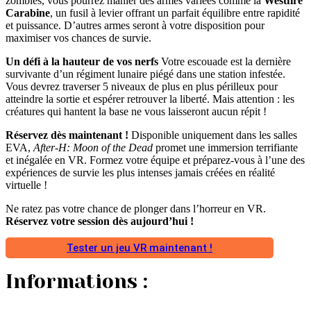
zombies, vous pourrez manier des armes variées comme la
Westfire
Carabine
, un fusil à levier offrant un parfait équilibre entre rapidité
et puissance. D’autres armes seront à votre disposition pour
maximiser vos chances de survie.
Un défi à la hauteur de vos nerfs
Votre escouade est la dernière
survivante d’un régiment lunaire piégé dans une station infestée.
Vous devrez traverser 5 niveaux de plus en plus périlleux pour
atteindre la sortie et espérer retrouver la liberté. Mais attention : les
créatures qui hantent la base ne vous laisseront aucun répit !
Réservez dès maintenant !
Disponible uniquement dans les salles
EVA,
After-H: Moon of the Dead
promet une immersion terrifiante
et inégalée en VR. Formez votre équipe et préparez-vous à l’une des
expériences de survie les plus intenses jamais créées en réalité
virtuelle !
Ne ratez pas votre chance de plonger dans l’horreur en VR.
Réservez votre session dès aujourd’hui !
Tester un jeu VR maintenant !
Informations :