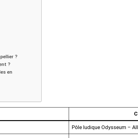
ellier ?
ent ?
les en
C
Pôle ludique Odysseum – All