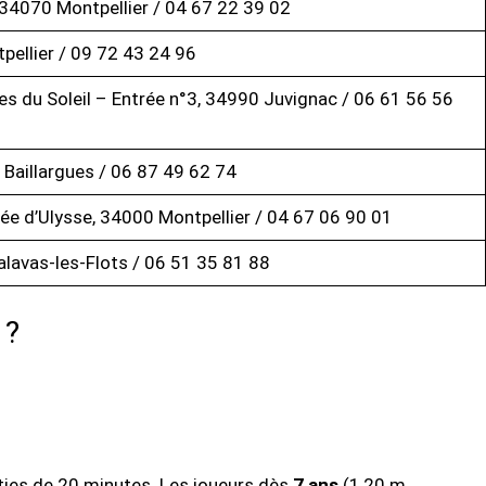
 34070 Montpellier / 04 67 22 39 02
pellier / 09 72 43 24 96
s du Soleil – Entrée n°3, 34990 Juvignac / 06 61 56 56
 Baillargues / 06 87 49 62 74
ée d’Ulysse, 34000 Montpellier / 04 67 06 90 01
alavas-les-Flots / 06 51 35 81 88
 ?
rties de 20 minutes. Les joueurs dès
7 ans
(1,20 m