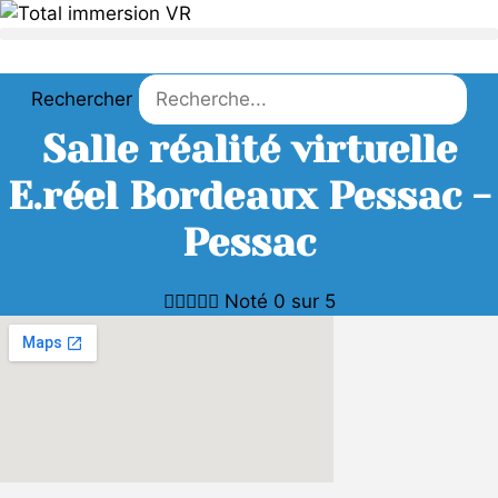
Aller
au
contenu
Rechercher
Salle réalité virtuelle
E.réel Bordeaux Pessac -
Pessac





Noté 0 sur 5