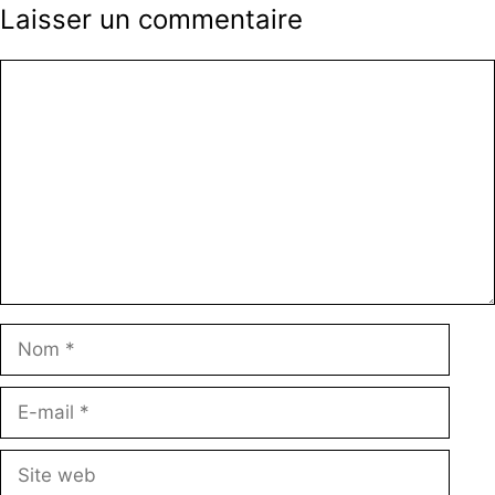
Laisser un commentaire
Commentaire
Nom
E-
mail
Site
web