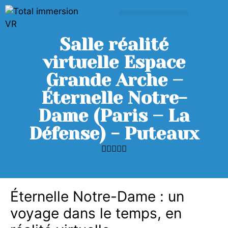
Salle réalité
virtuelle Espace
Grande Arche –
Éternelle Notre-
Dame (Paris – La
Défense) - Puteaux





Éternelle Notre-Dame : un
voyage dans le temps, en