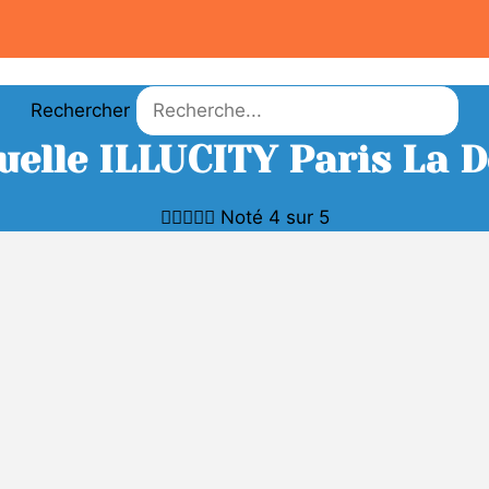
Rechercher
rtuelle ILLUCITY Paris La 





Noté 4 sur 5