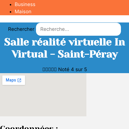
Business
Maison
Rechercher
Salle réalité virtuelle In
Virtual - Saint-Péray





Noté 4 sur 5
Coordonnées :