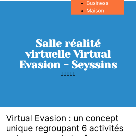
Business
Maison
Salle réalité
virtuelle Virtual
Evasion - Seyssins





Virtual Evasion : un concept
unique regroupant 6 activités