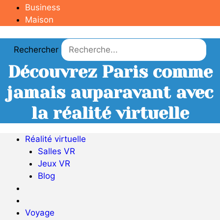
Business
Maison
Rechercher
Découvrez Paris comme
jamais auparavant avec
la réalité virtuelle
Réalité virtuelle
Salles VR
Jeux VR
Blog
Voyage