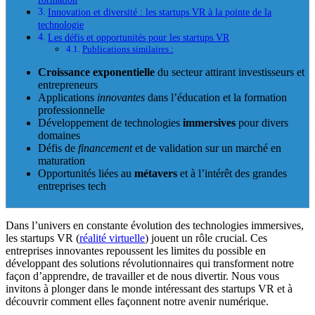
Innovation et diversité : les startups VR à la pointe de la
technologie
Les défis et opportunités pour les startups VR
Publications similaires :
Croissance exponentielle
du secteur attirant investisseurs et
entrepreneurs
Applications
innovantes
dans l’éducation et la formation
professionnelle
Développement de technologies
immersives
pour divers
domaines
Défis de
financement
et de validation sur un marché en
maturation
Opportunités liées au
métavers
et à l’intérêt des grandes
entreprises tech
Dans l’univers en constante évolution des technologies immersives,
les startups VR (
réalité virtuelle
) jouent un rôle crucial. Ces
entreprises innovantes repoussent les limites du possible en
développant des solutions révolutionnaires qui transforment notre
façon d’apprendre, de travailler et de nous divertir. Nous vous
invitons à plonger dans le monde intéressant des startups VR et à
découvrir comment elles façonnent notre avenir numérique.