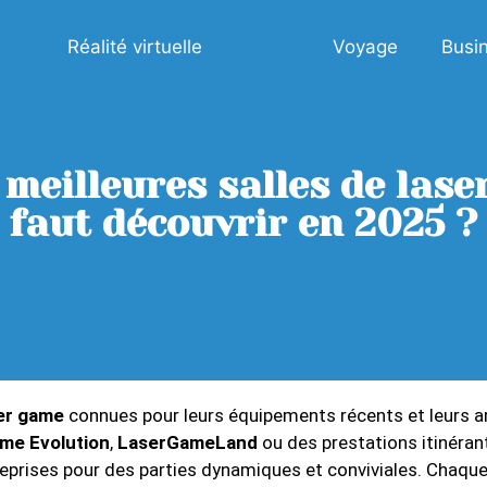
Réalité virtuelle
Voyage
Busi
 meilleures salles de lase
faut découvrir en 2025 ?
er game
connues pour leurs équipements récents et leurs 
me Evolution
,
LaserGameLand
ou des prestations itinéran
reprises pour des parties dynamiques et conviviales. Chaqu