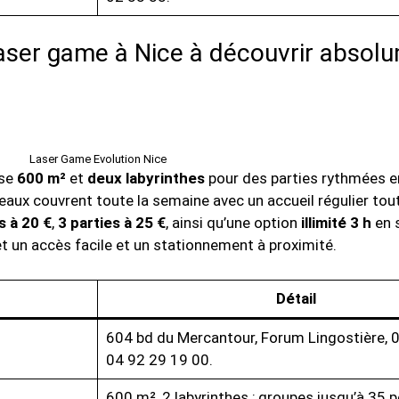
laser game à Nice à découvrir absol
Laser Game Evolution Nice
se
600 m²
et
deux labyrinthes
pour des parties rythmées e
eaux couvrent toute la semaine avec un accueil régulier tout
s à 20 €
,
3 parties à 25 €
, ainsi qu’une option
illimité 3 h
en s
 un accès facile et un stationnement à proximité.
Détail
604 bd du Mercantour, Forum Lingostière, 
04 92 29 19 00.
600 m², 2 labyrinthes ; groupes jusqu’à 35 