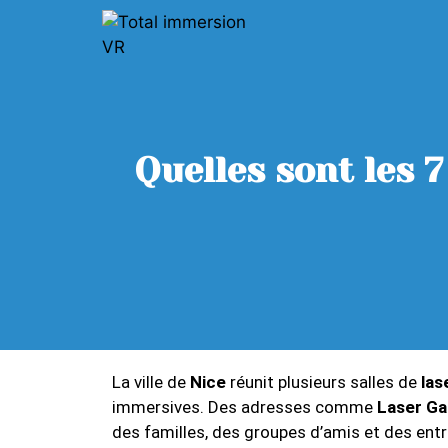
Quelles sont les 7
La ville de
Nice
réunit plusieurs salles de
las
immersives. Des adresses comme
Laser Ga
des familles, des groupes d’amis et des ent