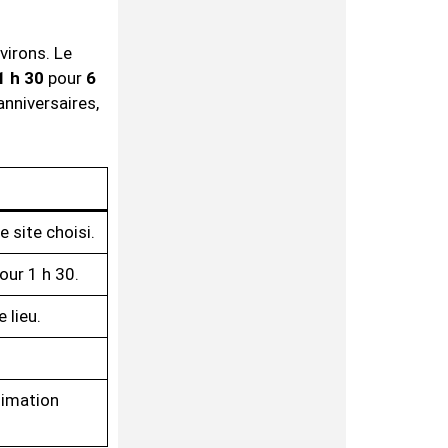
virons. Le
1 h 30
pour
6
nniversaires,
e site choisi.
our 1 h 30.
 lieu.
.
nimation