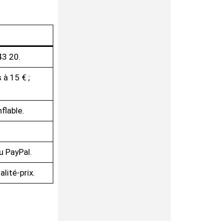
43 20.
 à 15 € ;
flable.
u PayPal.
lité-prix.