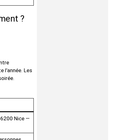
ument ?
ntre
e l’année. Les
oirée.
06200 Nice —
personnes.