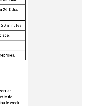
h à 26 € dès
e 20 minutes.
place.
reprises.
parties
artie de
inu le week-