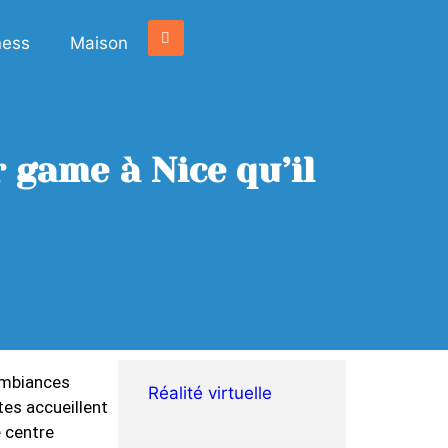
ness
Maison
r game à Nice qu’il
ambiances
Réalité virtuelle
tes accueillent
e centre