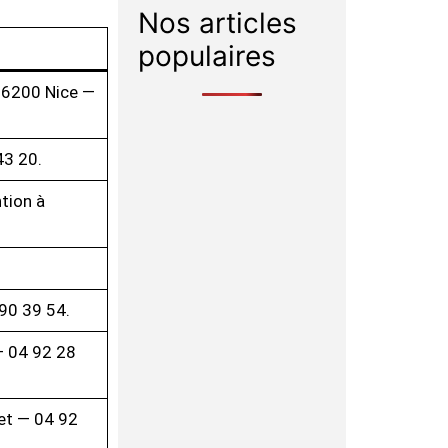
Nos articles
populaires
06200 Nice —
43 20.
tion à
90 39 54.
— 04 92 28
et — 04 92