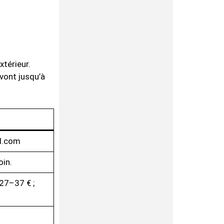
térieur.
vont jusqu’à
l.com
oin.
 27–37 € ;