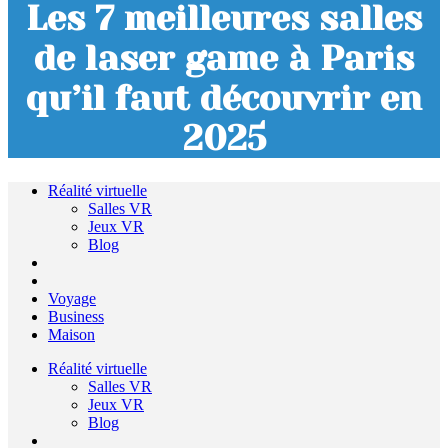
Les 7 meilleures salles
de laser game à Paris
qu’il faut découvrir en
2025
Réalité virtuelle
Salles VR
Jeux VR
Blog
Voyage
Business
Maison
Réalité virtuelle
Salles VR
Jeux VR
Blog