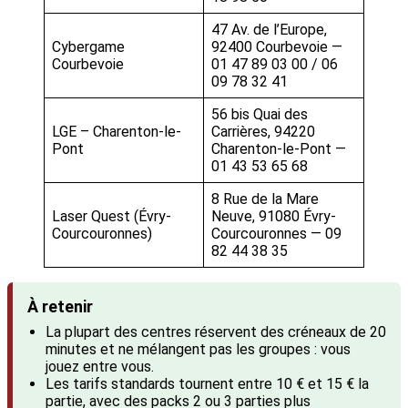
47 Av. de l’Europe,
Cybergame
92400 Courbevoie —
Courbevoie
01 47 89 03 00 / 06
09 78 32 41
56 bis Quai des
LGE – Charenton-le-
Carrières, 94220
Pont
Charenton-le-Pont —
01 43 53 65 68
8 Rue de la Mare
Laser Quest (Évry-
Neuve, 91080 Évry-
Courcouronnes)
Courcouronnes — 09
82 44 38 35
À retenir
La plupart des centres réservent des créneaux de 20
minutes et ne mélangent pas les groupes : vous
jouez entre vous.
Les tarifs standards tournent entre 10 € et 15 € la
partie, avec des packs 2 ou 3 parties plus