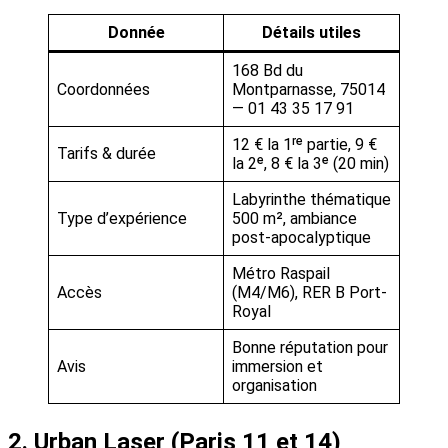
Donnée
Détails utiles
168 Bd du
Coordonnées
Montparnasse, 75014
— 01 43 35 17 91
12 € la 1ʳᵉ partie, 9 €
Tarifs & durée
la 2ᵉ, 8 € la 3ᵉ (20 min)
Labyrinthe thématique
Type d’expérience
500 m², ambiance
post-apocalyptique
Métro Raspail
Accès
(M4/M6), RER B Port-
Royal
Bonne réputation pour
Avis
immersion et
organisation
2. Urban Laser (Paris 11 et 14)