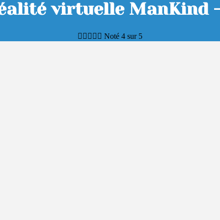
réalité virtuelle ManKind 





Noté 4 sur 5