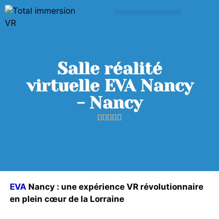
Salle réalité
virtuelle EVA Nancy
- Nancy





EVA
Nancy : une expérience VR révolutionnaire
en plein cœur de la Lorraine