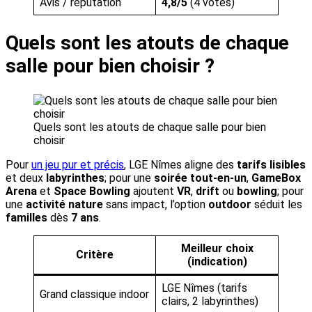
Avis / réputation
4,8/5
(4 votes)
Quels sont les atouts de chaque
salle pour bien choisir ?
Quels sont les atouts de chaque salle pour bien
choisir
Pour
un jeu pur et précis
, LGE Nîmes aligne des
tarifs lisibles
et deux
labyrinthes
; pour une
soirée tout-en-un
,
GameBox
Arena
et
Space Bowling
ajoutent
VR
,
drift
ou
bowling
; pour
une
activité nature
sans impact, l’option
outdoor
séduit les
familles
dès
7 ans
.
Meilleur choix
Critère
(indication)
LGE Nîmes (tarifs
Grand classique indoor
clairs, 2 labyrinthes)