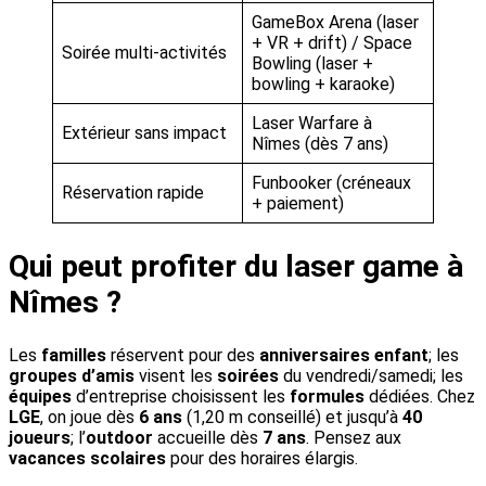
GameBox Arena (laser
+ VR + drift) / Space
Soirée multi-activités
Bowling (laser +
bowling + karaoke)
Laser Warfare à
Extérieur sans impact
Nîmes (dès 7 ans)
Funbooker (créneaux
Réservation rapide
+ paiement)
Qui peut profiter du laser game à
Nîmes ?
Les
familles
réservent pour des
anniversaires enfant
; les
groupes d’amis
visent les
soirées
du vendredi/samedi; les
équipes
d’entreprise choisissent les
formules
dédiées. Chez
LGE
, on joue dès
6 ans
(1,20 m conseillé) et jusqu’à
40
joueurs
; l’
outdoor
accueille dès
7 ans
. Pensez aux
vacances scolaires
pour des horaires élargis.