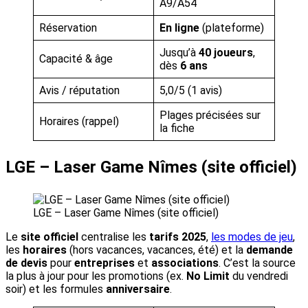
A9/A54
Réservation
En ligne
(plateforme)
Jusqu’à
40 joueurs
,
Capacité & âge
dès
6 ans
Avis / réputation
5,0/5 (1 avis)
Plages précisées sur
Horaires (rappel)
la fiche
LGE – Laser Game Nîmes (site officiel)
LGE – Laser Game Nîmes (site officiel)
Le
site officiel
centralise les
tarifs 2025
,
les modes de jeu
,
les
horaires
(hors vacances, vacances, été) et la
demande
de devis
pour
entreprises
et
associations
. C’est la source
la plus à jour pour les promotions (ex.
No Limit
du vendredi
soir) et les formules
anniversaire
.