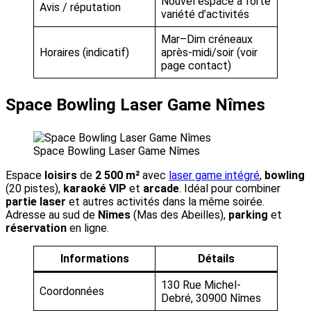
Nouvel espace à forte
Avis / réputation
variété d’activités
Mar–Dim créneaux
Horaires (indicatif)
après-midi/soir (voir
page contact)
Space Bowling Laser Game Nîmes
Space Bowling Laser Game Nîmes
Espace
loisirs
de
2 500 m²
avec
laser game intégré
,
bowling
(20 pistes),
karaoké VIP
et
arcade
. Idéal pour combiner
partie laser
et autres activités dans la même soirée.
Adresse au sud de
Nîmes
(Mas des Abeilles),
parking
et
réservation
en ligne.
Informations
Détails
130 Rue Michel-
Coordonnées
Debré, 30900 Nîmes