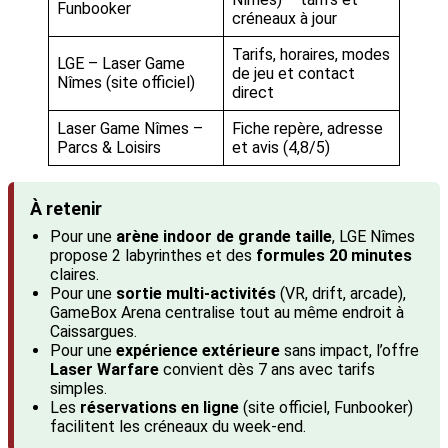
Funbooker
créneaux à jour
Tarifs, horaires, modes
LGE – Laser Game
de jeu et contact
Nîmes (site officiel)
direct
Laser Game Nîmes –
Fiche repère, adresse
Parcs & Loisirs
et avis (4,8/5)
À retenir
Pour une
arène indoor de grande taille
, LGE Nîmes
propose 2 labyrinthes et des
formules 20 minutes
claires.
Pour une
sortie multi-activités
(VR, drift, arcade),
GameBox Arena centralise tout au même endroit à
Caissargues.
Pour une
expérience extérieure
sans impact, l’offre
Laser Warfare
convient dès 7 ans avec tarifs
simples.
Les
réservations en ligne
(site officiel, Funbooker)
facilitent les créneaux du week-end.