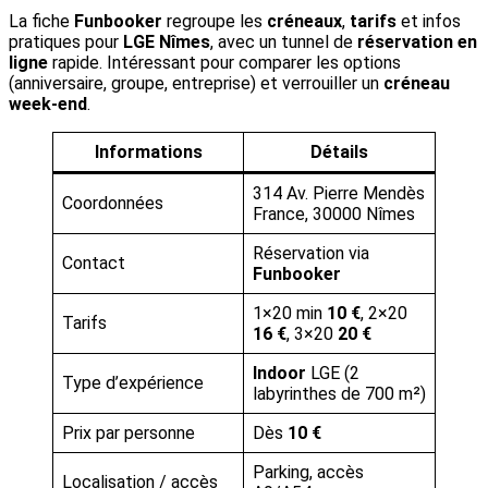
La fiche
Funbooker
regroupe les
créneaux
,
tarifs
et infos
pratiques pour
LGE Nîmes
, avec un tunnel de
réservation en
ligne
rapide. Intéressant pour comparer les options
(anniversaire, groupe, entreprise) et verrouiller un
créneau
week-end
.
Informations
Détails
314 Av. Pierre Mendès
Coordonnées
France, 30000 Nîmes
Réservation via
Contact
Funbooker
1×20 min
10 €
, 2×20
Tarifs
16 €
, 3×20
20 €
Indoor
LGE (2
Type d’expérience
labyrinthes de 700 m²)
Prix par personne
Dès
10 €
Parking, accès
Localisation / accès