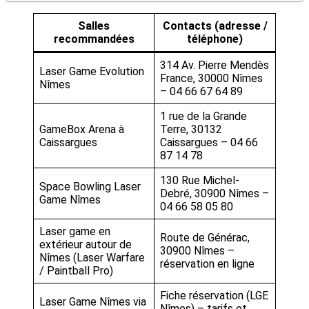
Salles
Contacts (adresse /
recommandées
téléphone)
314 Av. Pierre Mendès
Laser Game Evolution
France, 30000 Nîmes
Nîmes
– 04 66 67 64 89
1 rue de la Grande
GameBox Arena à
Terre, 30132
Caissargues
Caissargues – 04 66
87 14 78
130 Rue Michel-
Space Bowling Laser
Debré, 30900 Nîmes –
Game Nîmes
04 66 58 05 80
Laser game en
Route de Générac,
extérieur autour de
30900 Nîmes –
Nîmes (Laser Warfare
réservation en ligne
/ Paintball Pro)
Fiche réservation (LGE
Laser Game Nîmes via
Nîmes) – tarifs et