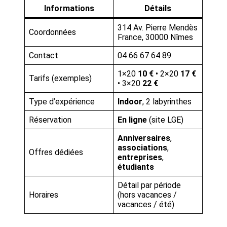
Informations
Détails
314 Av. Pierre Mendès
Coordonnées
France, 30000 Nîmes
Contact
04 66 67 64 89
1×20
10 €
• 2×20
17 €
Tarifs (exemples)
• 3×20
22 €
Type d’expérience
Indoor
, 2 labyrinthes
Réservation
En ligne
(site LGE)
Anniversaires
,
associations
,
Offres dédiées
entreprises
,
étudiants
Détail par période
Horaires
(hors vacances /
vacances / été)