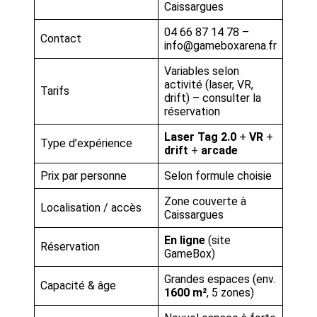
Caissargues
04 66 87 14 78 –
Contact
info@gameboxarena.fr
Variables selon
activité (laser, VR,
Tarifs
drift) – consulter la
réservation
Laser Tag 2.0
+
VR
+
Type d’expérience
drift
+
arcade
Prix par personne
Selon formule choisie
Zone couverte à
Localisation / accès
Caissargues
En ligne
(site
Réservation
GameBox)
Grandes espaces (env.
Capacité & âge
1600 m²
, 5 zones)