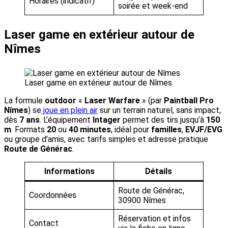
Horaires (indicatif)
soirée et week-end
Laser game en extérieur autour de
Nîmes
Laser game en extérieur autour de Nîmes
La formule
outdoor
«
Laser Warfare
» (par
Paintball Pro
Nîmes
) se
joue en plein air
sur un terrain naturel, sans impact,
dès
7 ans
. L’équipement
Intager
permet des tirs jusqu’à
150
m
. Formats
20
ou
40 minutes
, idéal pour
familles
,
EVJF/EVG
ou groupe d’amis, avec tarifs simples et adresse pratique
Route de Générac
.
Informations
Détails
Route de Générac,
Coordonnées
30900 Nîmes
Réservation et infos
Contact