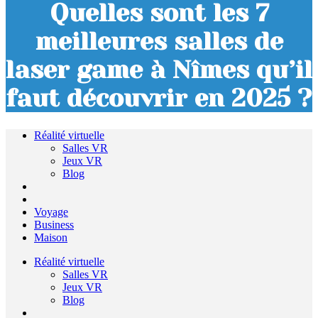
Quelles sont les 7
meilleures salles de
laser game à Nîmes qu’il
faut découvrir en 2025 ?
Réalité virtuelle
Salles VR
Jeux VR
Blog
Voyage
Business
Maison
Réalité virtuelle
Salles VR
Jeux VR
Blog