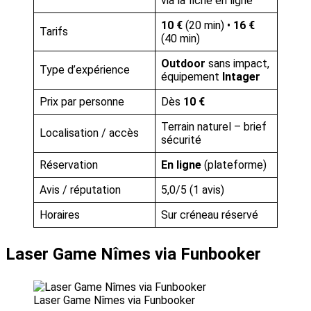
via la fiche en ligne
10 €
(20 min) •
16 €
Tarifs
(40 min)
Outdoor
sans impact,
Type d’expérience
équipement
Intager
Prix par personne
Dès
10 €
Terrain naturel – brief
Localisation / accès
sécurité
Réservation
En ligne
(plateforme)
Avis / réputation
5,0/5 (1 avis)
Horaires
Sur créneau réservé
Laser Game Nîmes via Funbooker
Laser Game Nîmes via Funbooker