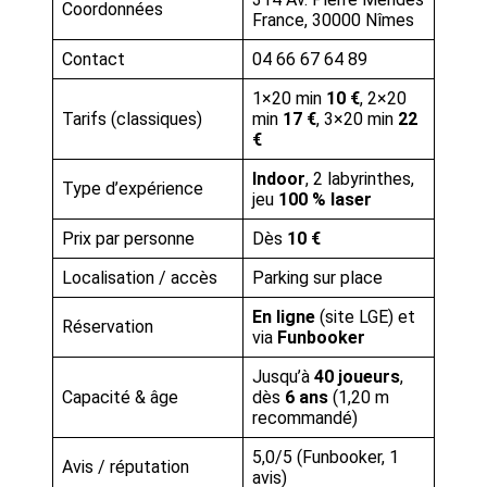
Coordonnées
France, 30000 Nîmes
Contact
04 66 67 64 89
1×20 min
10 €
, 2×20
Tarifs (classiques)
min
17 €
, 3×20 min
22
€
Indoor
, 2 labyrinthes,
Type d’expérience
jeu
100 % laser
Prix par personne
Dès
10 €
Localisation / accès
Parking sur place
En ligne
(site LGE) et
Réservation
via
Funbooker
Jusqu’à
40 joueurs
,
Capacité & âge
dès
6 ans
(1,20 m
recommandé)
5,0/5 (Funbooker, 1
Avis / réputation
avis)